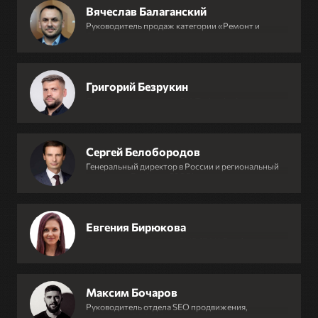
Вячеслав Балаганский
Руководитель продаж категории «Ремонт и
Строительство», Авито
Григорий Безрукин
Директор по развитию, BIA Technologies
Сергей Белобородов
Генеральный директор в России и региональный
директор в ЕврАзии, CSC Pharma
Евгения Бирюкова
Старший консультант, ICMR (ГФК-Русь)
Максим Бочаров
Руководитель отдела SEO продвижения,
Webolution Digital Agency