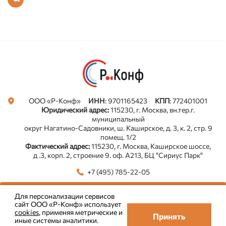
ООО «Р-Конф»
ИНН
: 9701165423
КПП
: 772401001
Юридический адрес:
115230, г. Москва, вн.тер.г.
муниципальный
округ Нагатино-Садовники, ш. Каширское, д. 3, к. 2, стр. 9
помещ. 1/2
Фактический адрес:
115230, г. Москва, Каширское шоссе,
д .3, корп. 2, строение 9. оф. А213, БЦ "Сириус Парк"
+7 (495) 785-22-05
Использование Cookie
Для персонализации сервисов
Все новости в Телеграм. Подписаться
Пользовательское соглашение
сайт ООО «Р-Конф» использует
cookies
, применяя метрические и
Принять
иные системы аналитики.