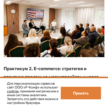
Практикум 2. E-commerce: стратегия и
практика продаж на маркетплейсах и через
Для персонализации сервисов
собственный сайт
Все новости в Телеграм. Подписаться
сайт ООО «Р-Конф» использует
cookies
, применяя метрические и
Принять
иные системы аналитики.
E-commerce-сессия была посвящена проблеме
Запретить эти действия можно в
зависимости от внешних площадок: как
настройках браузера.