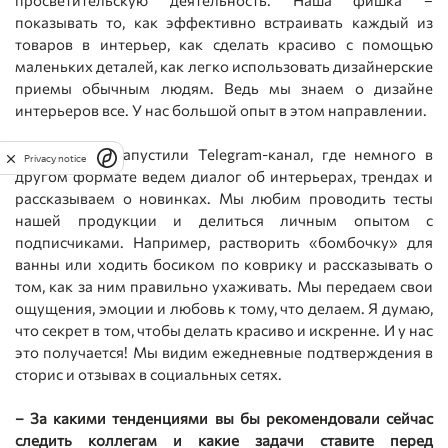
просветительскую деятельность. Наша фишка –
показывать то, как эффективно встраивать каждый из
товаров в интерьер, как сделать красиво с помощью
маленьких деталей, как легко использовать дизайнерские
приемы обычным людям. Ведь мы знаем о дизайне
интерьеров все. У нас большой опыт в этом направлении.
Недавно мы запустили Telegram-канал, где немного в
Privacy notice
другом формате ведем диалог об интерьерах, трендах и
рассказываем о новинках. Мы любим проводить тесты
нашей продукции и делиться личным опытом с
подписчиками. Например, растворить «бомбочку» для
ванны или ходить босиком по коврику и рассказывать о
том, как за ним правильно ухаживать. Мы передаем свои
ощущения, эмоции и любовь к тому, что делаем. Я думаю,
что секрет в том, чтобы делать красиво и искренне. И у нас
это получается! Мы видим ежедневные подтверждения в
сторис и отзывах в социальных сетях.
– За какими тенденциями вы бы рекомендовали сейчас
следить коллегам и какие задачи ставите перед